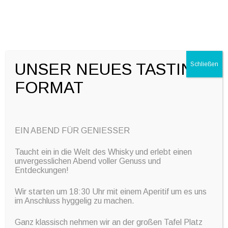
+49 7032 797982
info@event-service-krauss.de
UNSER NEUES TASTING
Schließen
FORMAT
Skip to content
EIN ABEND FÜR GENIESSER
Taucht ein in die Welt des Whisky und erlebt einen
unvergesslichen Abend voller Genuss und
Entdeckungen!
Wir starten um 18:30 Uhr mit einem Aperitif um es uns
im Anschluss hyggelig zu machen.
Ganz klassisch nehmen wir an der großen Tafel Platz