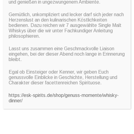
und genießen in ungezwungenem Ambiente.
Gemütlich, unkompliziert und lecker darf sich jeder nach
Events
Herzenslust an den kulinarischen Köstlichkeiten
bedienen. Dazu reichen wir 7 ausgewählte Single Malt
Whiskys über die wir unter Fachkundiger Anleitung
Tagungen, Bälle, Firmenjubiläen – Feste werden gefeiert, wie sie
philosophieren.
fallen. Wir richten für Sie aus und organisieren Ihr komplettes Event.
Lasst uns zusammen eine Geschmackvolle Liaison
eingehen, bei der dieser Abend noch lange in Erinnerung
bleibt.
Egal ob Einsteiger oder Kenner, wir geben Euch
genussvolle Einblicke in Geschichte, Herstellung und
Charakter dieser facettenreichen Spirituose.
https://esk-spirits.de/shop/genuss-momente/whisky-
dinner/