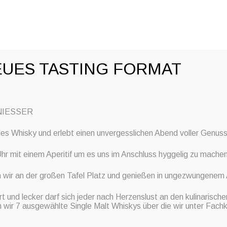
u
TO CONTENT
HOME
EVENTKALENDER
STORE
UES TASTING FORMAT
NIESSER
 des Whisky und erlebt einen unvergesslichen Abend voller Genu
hr mit einem Aperitif um es uns im Anschluss hyggelig zu machen
 wir an der großen Tafel Platz und genießen in ungezwungenem
t und lecker darf sich jeder nach Herzenslust an den kulinarische
Barbecue
 wir 7 ausgewählte Single Malt Whiskys über die wir unter Fachk