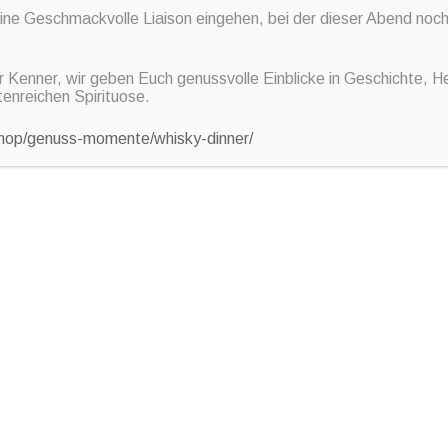
e Geschmackvolle Liaison eingehen, bei der dieser Abend noch 
r Kenner, wir geben Euch genussvolle Einblicke in Geschichte, He
tenreichen Spirituose.
/shop/genuss-momente/whisky-dinner/
ill-Barbecue
erte Schweinehalssteaks „BBQ“
Rumpsteaks
tensteaks kräutermariniert