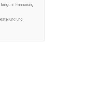
lange in Erinnerung
Neueste Beiträge
rstellung und
WHISKY DINNER
VIELEN DANK
BBQ & WHISKY
SOMMER-SONNE-BBQ
Wir brauchen Verstärkung!!!
Catering
anfragen