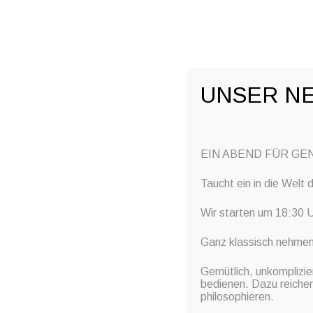
+49 7032 797982
info@event-service-krauss.de
Men
SKIP 
UNSER NE
EIN ABEND FÜR GE
Taucht ein in die Welt
Wir starten um 18:30 U
Ganz klassisch nehmen
Gemütlich, unkomplizier
bedienen. Dazu reichen
philosophieren.