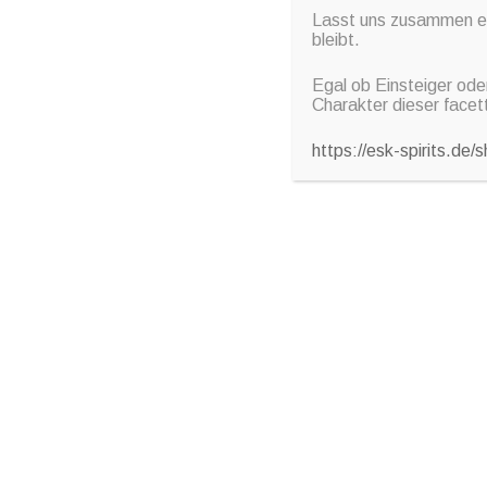
Lasst uns zusammen ein
bleibt.
Egal ob Einsteiger ode
Charakter dieser facet
https://esk-spirits.de
Gr
marini
Pu