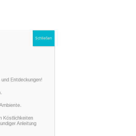
UNSER ANGEBOT
ÜBER UNS
KONTAKT
Schließen
ss und Entdeckungen!
.
 Ambiente.
n Köstlichkeiten
undiger Anleitung