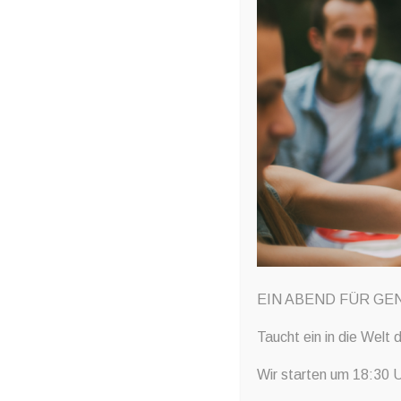
September 3, 2024
by
akrauss
Wir präsentieren exklusiv die Produkte der 
EIN ABEND FÜR GE
Von Gin über Vodka, typisch nordischem Aquavit bis
Landeshauptstadt Schwedens produziert alles in li
Taucht ein in die Welt
euch durch die Range der Distillery und findet eu
Wir starten um 18:30 U
auch exklusive Informationen zur Brennerei dere