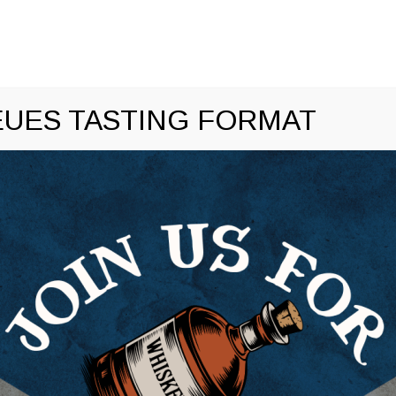
u
TO CONTENT
HOME
EVENTKALENDER
STORE
UES TASTING FORMAT
IVE STOCKHOLMS BRÄNNERI 2
Uhr