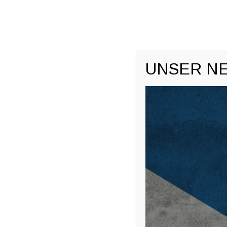
+49 7032 797982
info@event-service-krauss.de
Men
SKIP 
UNSER NE
DISTILLERY EXKLUS