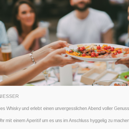
STOCKHOLMS BRÄNNERI
NIESSER
 zu Aperitifs und bottled Cocktails. Die kleine Craftbrennerei in der
ebevoller Handarbeit mit regionalen Zutaten in Bio Qualität. Probiert
 des Whisky und erlebt einen unvergesslichen Abend voller Genu
er Lieblingsgetränk. Natürlich erhaltet ihr an diesem spannenden Abend
hr mit einem Aperitif um es uns im Anschluss hyggelig zu machen
n Geschichte und de Herstellungsprozess. Dazu reichen wir leckere