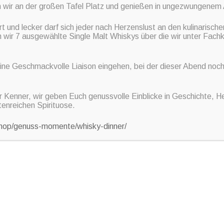
d Mineralwasser.
 wir an der großen Tafel Platz und genießen in ungezwungenem
t und lecker darf sich jeder nach Herzenslust an den kulinarische
 wir 7 ausgewählte Single Malt Whiskys über die wir unter Fachk
e Geschmackvolle Liaison eingehen, bei der dieser Abend noch 
e/DISTILLERY-EXKLUSIVE-STOCKHOLMS-BRANNERI-24-10-2024-ab-19-0
r Kenner, wir geben Euch genussvolle Einblicke in Geschichte, He
tenreichen Spirituose.
/shop/genuss-momente/whisky-dinner/
WIR BRAUCHEN VERSTÄRKUNG