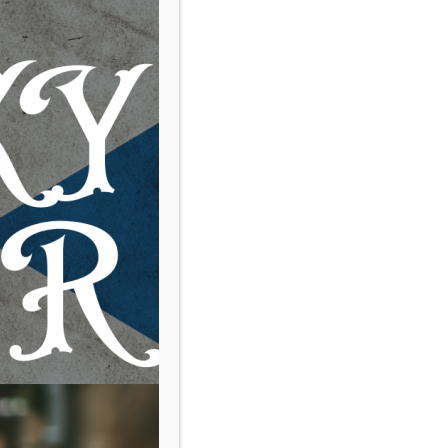
BBQ & WHISKY
SOMMER-SONNE-BBQ
Wir brauchen Verstärkung!!!