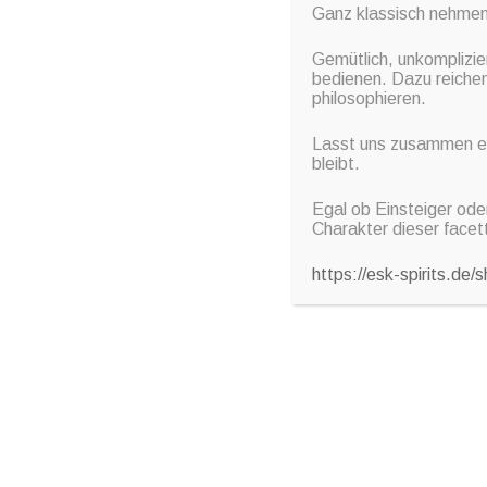
Fingerfood Snacks, verschiedene Tonic Water un
Ganz klassisch nehmen
Mindestalter 18 Jahre
Gemütlich, unkomplizier
bedienen. Dazu reichen
philosophieren.
Zur Buchung:
Lasst uns zusammen ein
https://www.event-service-krauss.store/hom
bleibt.
Uhr-p690685440
Egal ob Einsteiger ode
Charakter dieser facet
In
Uncategorized
. Bookmark the
permalink
.
https://esk-spirits.de
←
ONLINE WHISKY TASTING ROT ODER WEISS ?
Post navigation