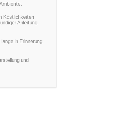
 Ambiente.
n Köstlichkeiten
undiger Anleitung
lange in Erinnerung
0-
rstellung und
!!!
→