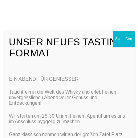
+49 7032 797982
info@event-service-krauss.de
UNSER NEUES TASTING
Schließen
FORMAT
Skip to content
März 13, 2026
by
akrauss
EIN ABEND FÜR GENIESSER
Taucht ein in die Welt des Whisky und erlebt einen
unvergesslichen Abend voller Genuss und
Entdeckungen!
Wir starten um 18:30 Uhr mit einem Aperitif um es uns
im Anschluss hyggelig zu machen.
Ganz klassisch nehmen wir an der großen Tafel Platz