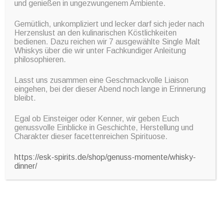
und genießen in ungezwungenem Ambiente.
Gemütlich, unkompliziert und lecker darf sich jeder nach
Herzenslust an den kulinarischen Köstlichkeiten
bedienen. Dazu reichen wir 7 ausgewählte Single Malt
Whiskys über die wir unter Fachkundiger Anleitung
philosophieren.
Lasst uns zusammen eine Geschmackvolle Liaison
eingehen, bei der dieser Abend noch lange in Erinnerung
bleibt.
Egal ob Einsteiger oder Kenner, wir geben Euch
genussvolle Einblicke in Geschichte, Herstellung und
Charakter dieser facettenreichen Spirituose.
https://esk-spirits.de/shop/genuss-momente/whisky-
dinner/
favorite_border
21 März
18:30
BIS
21 MÄRZ